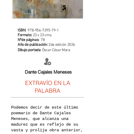
ISBN:
978-956-7295-79-1
Formato:
23 x 23 cms.
Nºde páginas:
78
Año de publicación:
2da edición 2026
Dibujo portada
:
Óscar César Mara
Dante Cajales Meneses
EXTRAVÍO EN LA
PALABRA
Podemos decir de este último
poemario de Dante Cajales
Meneses, que alcanza una
madurez que es reflejo de su
vasta y prolija obra anterior,