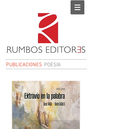
PUBLICACI0NES
POESÍA