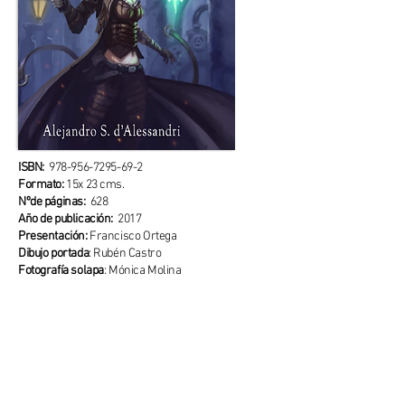
ISBN:
978-956-7295-69-2
Formato:
15x 23 cms.
Nºde páginas:
628
Año de publicación:
2017
Presentación:
Francisco Ortega
Dibujo portada
: Rubén Castro
Fotografía solapa
: Mónica Molina
¿DÓNDE QUIERES IR?
Poesía
Educación