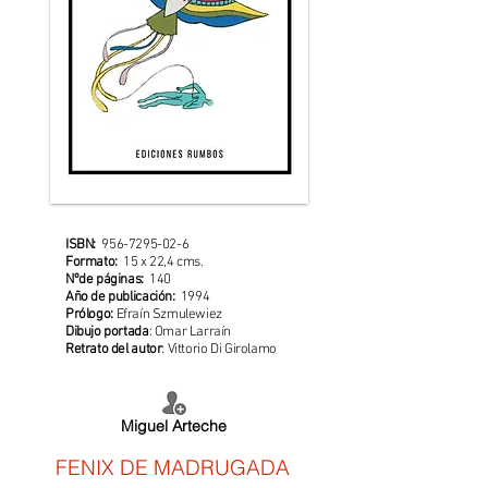
ISBN:
956-7295-02-6
Formato:
15 x 22,4 cms.
Nºde páginas:
140
Año de publicación:
1994
Prólogo:
Efraín Szmulewiez
Dibujo portada
: Omar Larraín
Retrato del autor
: Vittorio Di Girolamo
Miguel Arteche
FENIX DE MADRUGADA