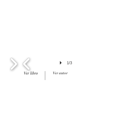
1/3
Ver libro
Ver autor
¿DÓNDE QUIERES IR?
Poesía
Educación