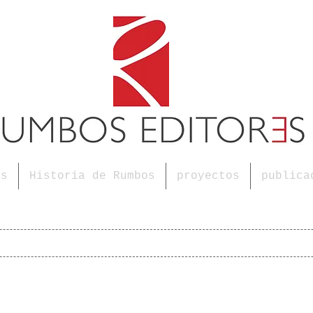
os
Historia de Rumbos
proyectos
publica